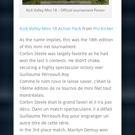
Kick Volley Mini 18 – Official tournament Poster
Kick Volley Mini 18 Action Pack
from
Pro Kicker
As the name implies, this was the 18th edition
of this mini net tournament.
Corbin Steele was largely favorite as he had
won the last 5 contests. He didn’t choke,
securing a highly spectacular victory over
Guillaume Perreault-Roy
Comme le nom nous le laisse savoir, c’était la
18ème édition de ce tournoi de mini filet tout
montréalais.
Corbin Steele était le grand favori et il n’a pas
décu. Dans un match spectaculaire, il a défait
Guillaume Perreault-Roy pour engranger un
autre titre de cette série.
In the 3rd place match, Marilyn Demuy won