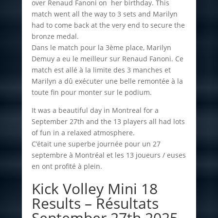
over Renaud Fanoni on her birthday. This
match went all the way to 3 sets and Marilyn
had to come back at the very end to secure the
bronze medal.
Dans le match pour la 3ème place, Marilyn
Demuy a eu le meilleur sur Renaud Fanoni. Ce
match est allé à la limite des 3 manches et
Marilyn a dû exécuter une belle remontée à la
toute fin pour monter sur le podium.
It was a beautiful day in Montreal for a
September 27th and the 13 players all had lots
of fun in a relaxed atmosphere.
C’était une superbe journée pour un 27
septembre à Montréal et les 13 joueurs / euses
en ont profité à plein.
Kick Volley Mini 18
Results – Résultats
September 27th 2025