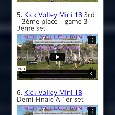
5.
Kick Volley Mini 18
3rd
– 3ème place – game 3 –
3ème set
6.
Kick Volley Mini 18
Demi-Finale A-1er set