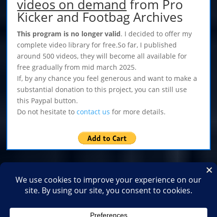
videos on demand
from Pro
Kicker and Footbag Archives
This program is no longer valid
. I decided to offer my
complete video library for free.So far, I published
around 500 videos, they will become all available for
free gradually from mid march 2025.
If, by any chance you feel generous and want to make a
substantial donation to this project, you can still use
this Paypal button.
Do not hesitate to
contact us
for more details.
Home
Shop
Medias
2026
2025
2024
2023
2022
2021
2020
2019
2018
2017
2016
2015
2014
2013