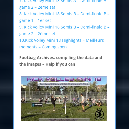
7. Kick Volley Mini 18 Semis A – Demi-finale A –
game 2 – 2ème set
8. Kick Volley Mini 18 Semis B – Demi-finale B –
game 1 – 1er set
9. Kick Volley Mini 18 Semis B – Demi-finale B –
game 2 – 2ème set
10.Kick Volley Mini 18 Highlights – Meilleurs
moments – Coming soon
Footbag Archives, compiling the data and
the images – Help if you can